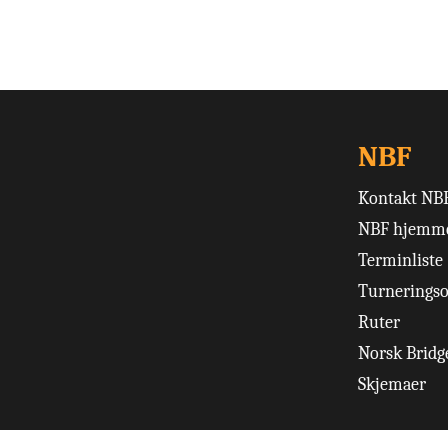
NBF
Kontakt NB
NBF hjemme
Terminliste
Turneringso
Ruter
Norsk Bridge
Skjemaer