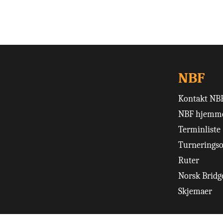
NBF
Kontakt NB
NBF hjemme
Terminliste
Turneringso
Ruter
Norsk Bridge
Skjemaer