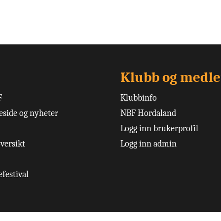
Klubb og medl
F
Klubbinfo
side og nyheter
NBF Hordaland
Logg inn brukerprofil
versikt
Logg inn admin
festival