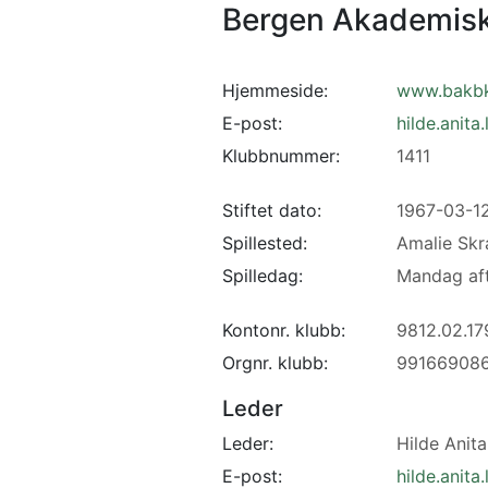
Bergen Akademis
Hjemmeside:
www.bakbk
E-post:
hilde.anit
Klubbnummer:
1411
Stiftet dato:
1967-03-1
Spillested:
Amalie Skr
Spilledag:
Mandag af
Kontonr. klubb:
9812.02.17
Orgnr. klubb:
99166908
Leder
Leder:
Hilde Anita
E-post:
hilde.anit