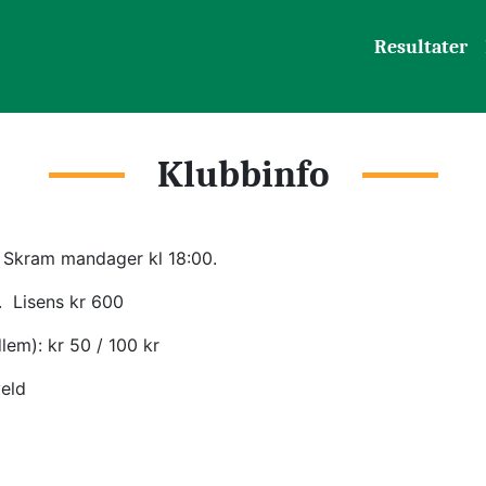
Resultater
Klubbinfo
ie Skram mandager kl 18:00.
  Lisens kr 600  
em): kr 50 / 100 kr
veld