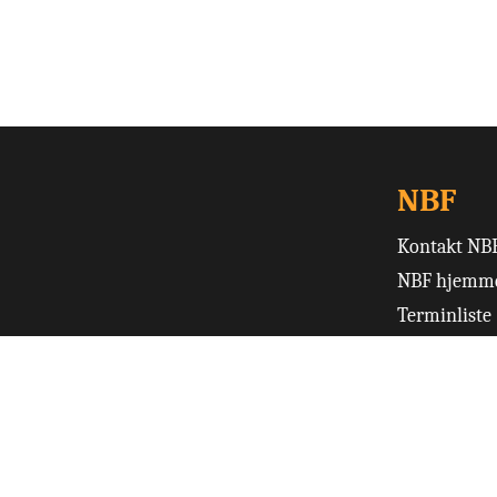
NBF
Kontakt NB
NBF hjemme
Terminliste
Turneringso
Ruter
Norsk Bridge
Skjemaer